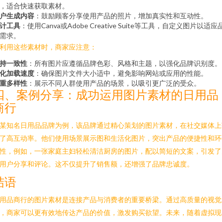
，适合快速获取素材。
户生成内容
：鼓励顾客分享使用产品的照片，增加真实性和互动性。
计工具
：使用Canva或Adobe Creative Suite等工具，自定义图片以适应
需求。
利用这些素材时，商家应注意：
持一致性
：所有图片应遵循品牌色彩、风格和主题，以强化品牌识别度。
化加载速度
：确保图片文件大小适中，避免影响网站或应用的性能。
重多样性
：展示不同人群使用产品的场景，以吸引更广泛的受众。
四、案例分享：成功运用图片素材的日用品
商行
某知名日用品品牌为例，该品牌通过精心策划的图片素材，在社交媒体上
了高互动率。他们使用场景展示图和生活化图片，突出产品的便捷性和环
性，例如，一张家庭主妇轻松清洁厨房的图片，配以简短的文案，引发了
用户分享和评论。这不仅提升了销售额，还增强了品牌忠诚度。
结语
用品商行的图片素材是连接产品与消费者的重要桥梁。通过高质量的视觉
，商家可以更有效地传达产品的价值，激发购买欲望。未来，随着虚拟现