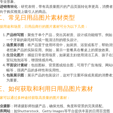
专业形象。
进销售转化
：研究表明，带有高质量图片的产品页面转化率更高，消费者
向于购买视觉上吸引人的商品。
二、常见日用品图片素材类型
据用途和场景，日用品商行的图片素材可分为以下几类：
产品特写图
：聚焦于单个产品，突出其材质、设计或功能细节。例如
一个牙刷的刷毛特写或一瓶清洁剂的喷头设计。
场景展示图
：将产品置于使用环境中，如厨房、浴室或客厅，帮助消
者想象产品的实际应用。例如，展示一套餐具在餐桌上的摆放效果。
生活化图片
：捕捉日常使用场景，如家庭主妇使用清洁工具、孩子在
室玩泡泡浴等，增强情感共鸣。
平面设计素材
：包括图标、背景图或组合图，可用于广告海报、网站
幅等，强调产品的多样性和实用性。
包装展示图
：展示产品的包装设计，这对于注重环保或美观的消费者
为重要。
三、如何获取和利用日用品图片素材
家可以通过多种途径获取高质量的图片素材：
业摄影
：聘请摄影师拍摄产品，确保光线、角度和背景的完美搭配。
库网站
：如Shutterstock、Getty Images等平台提供丰富的日用百货图