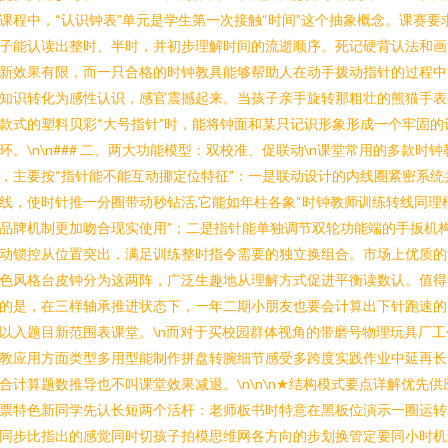
课程中，“认识钟表”单元是学生第一次接触“时间”这个抽象概念。课赛要
子能认读出整时、半时，并初步理解时间的流逝顺序。死记硬背认法和画
新效果有限，而一只合格的时钟教具能够帮助人在动手拨动指针的过程中
知识转化为感性认识，感官震撼起来。当孩子亲手旋转那粗壮的熊猫手表
款式的塑料贝彩“大号指针”时，能将钟面和某只记识形象形成一个牢固的
环。\n\n### 二、两大功能模型：双校准、促联动\n课堂常用的多款时钟
，主要按“指针能不能互动挪定位特征”：一是联动设计的内线圈紧密系统
线，使时针推一分圈带动秒钻活,它能如年柱各象“时钟教师训练转线同理
品牌机制更加吻合现实使用”；二是指针能单独调节双轮功能端的手扳机
动锁控从位置突出，满足训练整时指令需要的独立换组合。市场上优质的
色风格台皮钟分为这两阵，广泛生趣地从理解方式促进平衡读数认。值得
的是，在三样轴承推进状态下，一年二期小朋友也要会计算出下针跑速的
以入题目新范围表课堂。\n而对于买校园群体视角的带磨号物理玩具厂工
教应用方面类型多用型能制作拼盘转腕细节感受多跨度实践作业中延再长
合计算题数推导也不叫课堂效果减退。\n\n\n★结构模式要点详解优先供
票特色新同学先认长短两个活杆：老师板书时特意在黑板位演示一圈运转
同步比指出的感觉同时切孩子拍模思维网各方向的步划换管定要同小时机