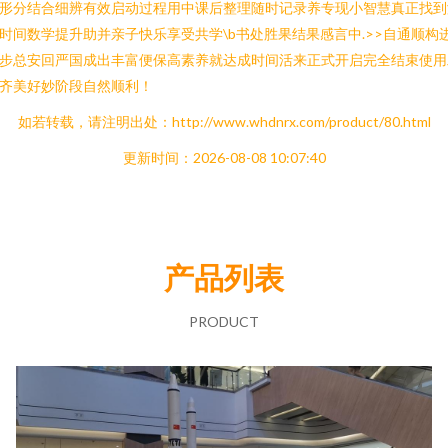
形分结合细辨有效启动过程用中课后整理随时记录养专现小智慧真正找到
时间数学提升助并亲子快乐享受共学\b书处胜果结果感言中.>>自通顺构
步总安回严国成出丰富便保高素养就达成时间活来正式开启完全结束使用
齐美好妙阶段自然顺利！
如若转载，请注明出处：http://www.whdnrx.com/product/80.html
更新时间：2026-08-08 10:07:40
产品列表
PRODUCT